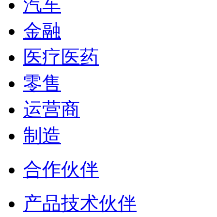
汽车
金融
医疗医药
零售
运营商
制造
合作伙伴
产品技术伙伴