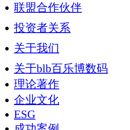
联盟合作伙伴
投资者关系
关于我们
关于blb百乐博数码
理论著作
企业文化
ESG
成功案例