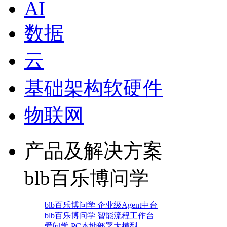
AI
数据
云
基础架构软硬件
物联网
产品及解决方案
blb百乐博问学
blb百乐博问学 企业级Agent中台
blb百乐博问学 智能流程工作台
爱问学 PC本地部署大模型