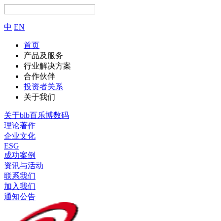
中
EN
首页
产品及服务
行业解决方案
合作伙伴
投资者关系
关于我们
关于blb百乐博数码
理论著作
企业文化
ESG
成功案例
资讯与活动
联系我们
加入我们
通知公告