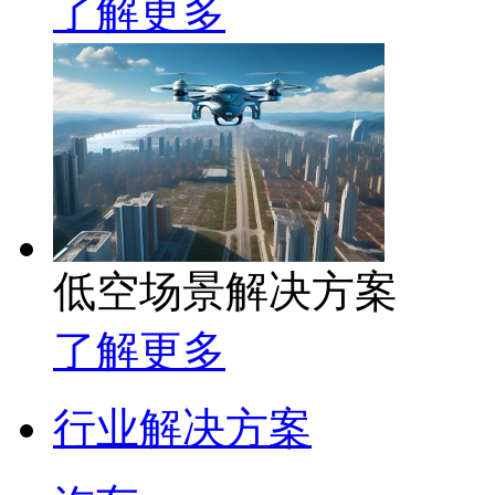
了解更多
低空场景解决方案
了解更多
行业解决方案