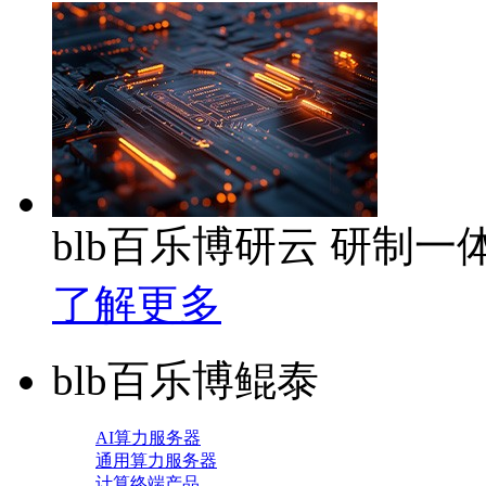
blb百乐博研云 研制
了解更多
blb百乐博鲲泰
AI算力服务器
通用算力服务器
计算终端产品