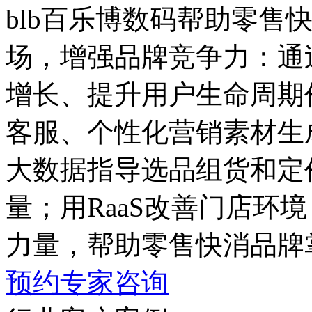
blb百乐博数码帮助零售
场，增强品牌竞争力
增长、提升用户生命周期
客服、个性化营销素材生
大数据指导选品组货和定价
量；用RaaS改善门店环境
力量，帮助零售快消品牌
预约专家咨询