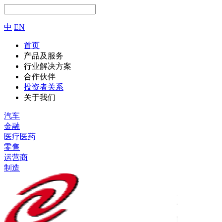
中
EN
首页
产品及服务
行业解决方案
合作伙伴
投资者关系
关于我们
汽车
金融
医疗医药
零售
运营商
制造