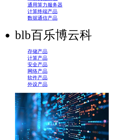
通用算力服务器
计算终端产品
数据通信产品
blb百乐博云科
存储产品
计算产品
安全产品
网络产品
软件产品
外设产品