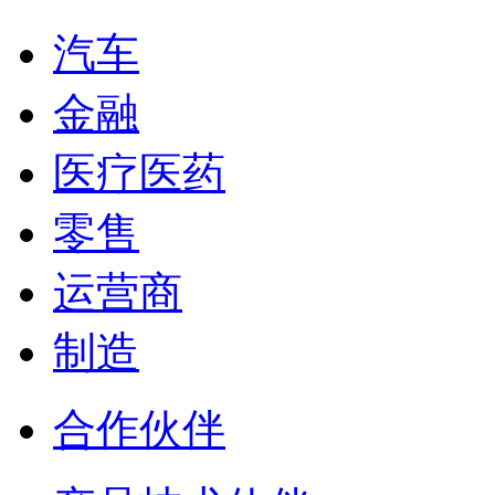
汽车
金融
医疗医药
零售
运营商
制造
合作伙伴