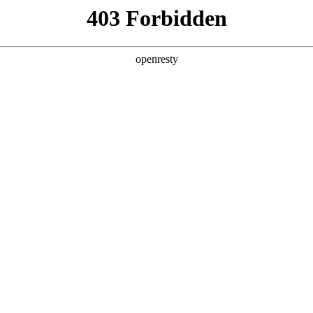
产品及服务
行业解决方案
合作伙伴
投资者关系
新大会 ，分享AI+商业地产的场景实践与
2025 / 12 / 09
大会在上海成功举办。大会以“智创未来与卓越同行”为主题，设置技术、品
、内容丰富的交流平台。blb百乐博数码携旗下自研的blb百乐博问学平台
业转型的创新发展路径。